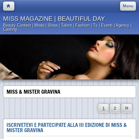
Menu
MISS MAGAZINE | BEAUTIFUL DAY
Beauty Contest | Moda | Show | Talent | Fashion | Tv | Eventi | Agency |
Casting
MISS & MISTER GRAVINA
»
1
2
ISCRIVETEVI E PARTECIPATE ALLA III EDIZIONE DI MISS &
MISTER GRAVINA