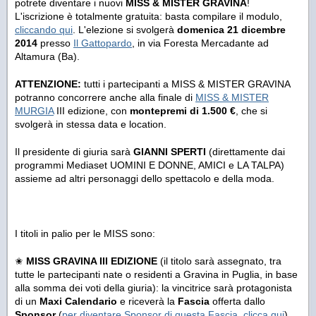
potrete diventare i nuovi
MISS & MISTER GRAVINA
!
L'iscrizione è totalmente gratuita: basta compilare il modulo,
cliccando qui
. L'elezione si svolgerà
domenica 21 dicembre
2014
presso
Il Gattopardo
, in via Foresta Mercadante ad
Altamura (Ba).
ATTENZIONE:
tutti i partecipanti a MISS & MISTER GRAVINA
potranno concorrere anche alla finale di
MISS & MISTER
MURGIA
III edizione, con
montepremi di 1.500 €
, che si
svolgerà in stessa data e location.
Il presidente di giuria sarà
GIANNI SPERTI
(direttamente dai
programmi Mediaset UOMINI E DONNE, AMICI e LA TALPA)
assieme ad altri personaggi dello spettacolo e della moda.
I titoli in palio per le MISS sono:
✬
MISS GRAVINA III EDIZIONE
(il titolo sarà assegnato, tra
tutte le partecipanti nate o residenti a Gravina in Puglia, in base
alla somma dei voti della giuria): la vincitrice sarà protagonista
di un
Maxi Calendario
e riceverà la
Fascia
offerta dallo
Sponsor
(
per diventare Sponsor di questa Fascia, clicca qui
).