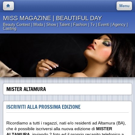
Menu
MISS MAGAZINE | BEAUTIFUL DAY
Beauty Contest | Moda | Show | Talent | Fashion | Tv | Eventi | Agency |
Casting
MISTER ALTAMURA
ISCRIVITI ALLA PROSSIMA EDIZIONE
Ricordiamo a tutti i ragazzi, nati e/o residenti ad Altamura (BA),
che è possibile iscriversi alla nuova edizione di
MISTER
ALTAMURA
, inviando 2 foto ed il proprio recapito telefonico a